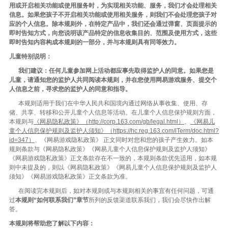
用或开启相关功能或使用服务时，为实现相关功能、服务，我们才会处理相关
信息。如果您孩子不开启相关功能或使用相关服务，则我们不会处理您孩子对
应的个人信息。除本规则外，在特定产品中，我们还会通过弹窗、页面提示的
即时告知方式，向您说明该产品特定的信息收集目的、范围及使用方式，这些
即时告知内容构成本规则的一部分，并与本规则具有同等效力。
儿童特别说明：
我们建议：任何儿童参加网上活动都应事先取得监护人的同意。如果您是
儿童，请通知您的监护人共同阅读本规则，并在您使用网易游戏服务、提交个
人信息之前，寻求您的监护人的同意和指导。
本规则适用于我们在中华人民共和国境内通过网络从事收集、使用、存
储、共享、转移和公开儿童个人信息等活动。在儿童个人信息保护规则方面，
本规则与
《网易隐私政策》（http://corp.163.com/gb/legal.html）
、
《网易儿
童个人信息保护规则及监护人须知》（https://hc.reg.163.com/iTerm/doc.html?
id=347）
、《网易游戏隐私政策》 正文同时对您和您的孩子产生效力。如本
规则条款与《网易隐私政策》《网易儿童个人信息保护规则及监护人须知》
《网易游戏隐私政策》正文条款存在不一致的，本规则条款优先适用，如本规
则中未提及的，则以《网易隐私政策》《网易儿童个人信息保护规则及监护人
须知》《网易游戏隐私政策》正文条款为准。
在阅读完本规则后，如对本规则或与本规则相关的事宜有任何问题，可通
过
本规则“如何联系我们”章节
所列的反馈渠道联系我们，我们会尽快作出解
答。
本规则将帮助您了解以下内容：