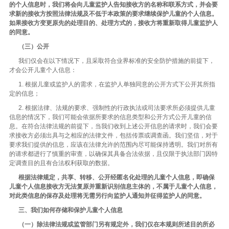
的个人信息时，我们将会向儿童监护人告知接收方的名称和联系方式，并会要
求新的接收方按照法律法规及不低于本政策的要求继续保护儿童的个人信息。
如果接收方变更原先的处理目的、处理方式的，接收方将重新取得儿童监护人
的同意。
（三）公开
我们仅会在以下情况下，且采取符合业界标准的安全防护措施的前提下，
才会公开儿童个人信息：
1. 根据儿童或监护人的需求，在监护人单独同意的公开方式下公开其所指
定的信息；
2. 根据法律、法规的要求、强制性的行政执法或司法要求所必须提供儿童
信息的情况下，我们可能会依据所要求的信息类型和公开方式公开儿童的信
息。在符合法律法规的前提下，当我们收到上述公开信息的请求时，我们会要
求接收方必须出具与之相应的法律文件，包括传票或调查函。我们坚信，对于
要求我们提供的信息，应该在法律允许的范围内尽可能保持透明。我们对所有
的请求都进行了慎重的审查，以确保其具备合法依据，且仅限于执法部门因特
定调查目的且有合法权利获取的数据。
根据法律规定，共享、转移、公开经匿名化处理的儿童个人信息，即确保
儿童个人信息接收方无法复原并重新识别信息主体的，不属于儿童个人信息，
对此类信息的保存及处理将无需另行向监护人通知并征得监护人的同意。
三、我们如何存储和保护儿童个人信息
（一）除法律法规或监管部门另有规定外，我们仅在本规则所述目的所必