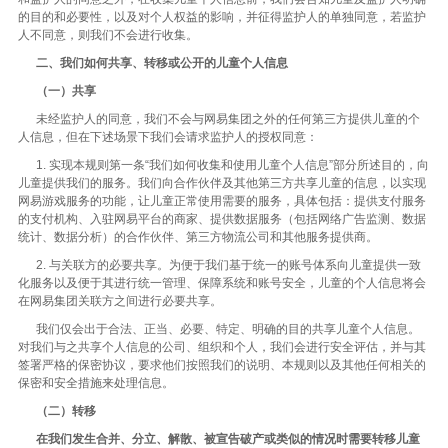
的目的和必要性，以及对个人权益的影响，并征得监护人的单独同意，若监护
人不同意，则我们不会进行收集。
二、我们如何共享、转移或公开的儿童个人信息
（一）共享
未经监护人的同意，我们不会与网易集团之外的任何第三方提供儿童的个
人信息，但在下述场景下我们会请求监护人的授权同意：
1. 实现本规则第一条“我们如何收集和使用儿童个人信息”部分所述目的，向
儿童提供我们的服务。我们向合作伙伴及其他第三方共享儿童的信息，以实现
网易游戏服务的功能，让儿童正常使用需要的服务，具体包括：提供支付服务
的支付机构、入驻网易平台的商家、提供数据服务（包括网络广告监测、数据
统计、数据分析）的合作伙伴、第三方物流公司和其他服务提供商。
2. 与关联方的必要共享。为便于我们基于统一的账号体系向儿童提供一致
化服务以及便于其进行统一管理、保障系统和账号安全，儿童的个人信息将会
在网易集团关联方之间进行必要共享。
我们仅会出于合法、正当、必要、特定、明确的目的共享儿童个人信息。
对我们与之共享个人信息的公司、组织和个人，我们会进行安全评估，并与其
签署严格的保密协议，要求他们按照我们的说明、本规则以及其他任何相关的
保密和安全措施来处理信息。
（二）转移
在我们发生合并、分立、解散、被宣告破产或类似的情况时需要转移儿童