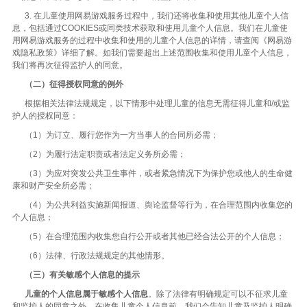
3. 在儿童使用网易游戏服务过程中，我们还将收集和使用其他儿童个人信
息，包括通过COOKIES或同类技术获取和使用儿童个人信息。我们在儿童使
用网易游戏服务的过程中收集和使用的儿童个人信息的详情，请查阅《网易游
戏隐私政策》详细了解。如我们需要超出上述范围收集和使用儿童个人信息，
我们将再次征得监护人的同意。
（二）征得授权同意的例外
根据相关法律法规规定，以下情形中处理儿童的信息无需征得儿童和/或监
护人的授权同意：
（1）为订立、履行您作为一方当事人的合同所必需；
（2）为履行法定职责或者法定义务所必需；
（3）为应对突发公共卫生事件，或者紧急情况下为保护您或他人的生命健
康和财产安全所必需；
（4）为公共利益实施新闻报道、舆论监督等行为，在合理范围内收集您的
个人信息；
（5）在合理范围内收集您自行公开或者其他已经合法公开的个人信息；
（6）法律、行政法规规定的其他情形。
（三）有关敏感个人信息的提示
儿童的个人信息属于敏感个人信息
。除了法律有明确规定可以不征求儿童
和监护人的同意之外，在收集儿童个人信息前，我们会告知儿童及监护人明确