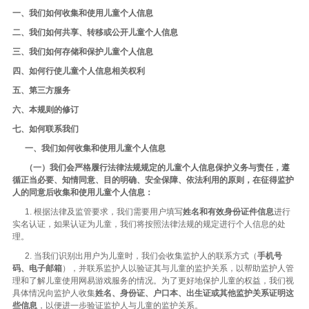
一、我们如何收集和使用儿童个人信息
二、我们如何共享、转移或公开儿童个人信息
三、我们如何存储和保护儿童个人信息
四、如何行使儿童个人信息相关权利
五、第三方服务
六、本规则的修订
七、如何联系我们
一、我们如何收集和使用儿童个人信息
（一）我们会严格履行法律法规规定的儿童个人信息保护义务与责任，遵
循正当必要、知情同意、目的明确、安全保障、依法利用的原则，在征得监护
人的同意后收集和使用儿童个人信息：
1. 根据法律及监管要求，我们需要用户填写
姓名和有效身份证件信息
进行
实名认证，如果认证为儿童，我们将按照法律法规的规定进行个人信息的处
理。
2. 当我们识别出用户为儿童时，我们会收集监护人的联系方式（
手机号
码、电子邮箱
），并联系监护人以验证其与儿童的监护关系，以帮助监护人管
理和了解儿童使用网易游戏服务的情况。为了更好地保护儿童的权益，我们视
具体情况向监护人收集
姓名、身份证、户口本、出生证或其他监护关系证明这
些信息
，以便进一步验证监护人与儿童的监护关系。