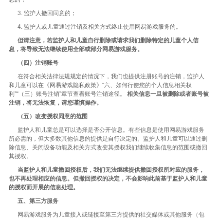
3. 监护人撤回同意的；
4. 监护人或儿童通过注销及相关方式终止使用网易游戏服务的。
但请注意，若监护人和儿童自行删除或请求我们删除特定的儿童个人信
息，将导致无法继续使用全部或部分网易游戏服务。
（四）注销账号
在符合相关法律法规规定的情况下，我们也提供注册账号的注销，监护人
和儿童可以在《网易游戏隐私政策》“六、如何行使您的个人信息相关权
利”“（三）账号注销”章节查看账号注销途径。
相关信息一旦被删除或者账号被
注销，将无法恢复，请您谨慎操作。
（五）改变授权同意的范围
监护人和儿童总是可以选择是否公开信息。有些信息是使用网易游戏服务
所必需的，但大多数其他信息的提供是自行决定的。监护人和儿童可以通过删
除信息、关闭设备功能及相关方式改变其授权我们继续收集信息的范围或撤回
其授权。
当监护人和儿童撤回授权后，我们无法继续提供撤回授权所对应的服务，
也不再处理相应的信息。但撤回授权的决定，不会影响此前基于监护人和儿童
的授权而开展的信息处理。
五、第三方服务
网易游戏服务为儿童接入或链接至第三方提供的社交媒体或其他服务（包