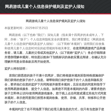
网易游戏儿童个人信息保护规则及监护人须知
网易游戏儿童个人信息保护规则及监护人须知
本版更新时间：2025年07月25日
网易游戏（以下也称 “我们”）深知儿童（指未满十四周岁的未成年人，下
同，亦称：“孩子”）个人信息和隐私安全的重要性。我们希望通过《网易游戏
儿童个人信息保护规则及监护人须知》（以下简称“本规则”）说明我们在收集
和使用儿童个人信息时对应的处理规则等相关事宜。
在使用网易游戏产品和服
务前，请儿童、儿童的父母或其他监护人（以下统称“监护人”）务必仔细阅读
并透彻理解本规则，特别是以粗体/下划线标识的条款应重点阅读，在确认充分
理解并同意全部条款后再开始使用。
监护人特别说明：
若我们获悉您的孩子不满十四周岁，我们将根据本规则采取特殊措施保护
我们获得的您孩子的个人信息。请帮助我们保护您孩子的个人信息和隐私安
全，要求他们在您的监护下共同阅读并接受本规则，且应在您的同意和指导下
使用网易游戏服务、提交个人信息。如果您不同意本规则的内容，请要求您的
孩子立即停止访问/使用网易游戏服务。您于线上点击同意或通过其他方式同意
本规则，表示您同意我们按照本规则收集、使用、存储、共享、转移和公开您
孩子的个人信息。
本规则约定了在不同场景下我们处理儿童信息的方式，但只有当您孩子使