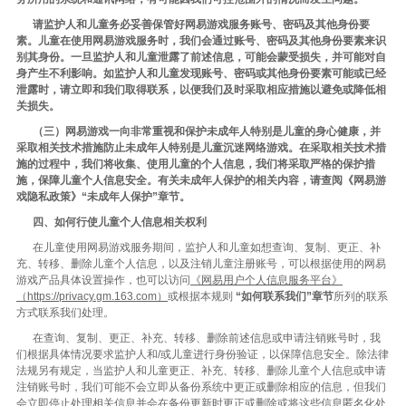
请监护人和儿童务必妥善保管好网易游戏服务账号、密码及其他身份要
素。儿童在使用网易游戏服务时，我们会通过账号、密码及其他身份要素来识
别其身份。一旦监护人和儿童泄露了前述信息，可能会蒙受损失，并可能对自
身产生不利影响。如监护人和儿童发现账号、密码或其他身份要素可能或已经
泄露时，请立即和我们取得联系，以便我们及时采取相应措施以避免或降低相
关损失。
（三）网易游戏一向非常重视和保护未成年人特别是儿童的身心健康，并
采取相关技术措施防止未成年人特别是儿童沉迷网络游戏。在采取相关技术措
施的过程中，我们将收集、使用儿童的个人信息，我们将采取严格的保护措
施，保障儿童个人信息安全。有关未成年人保护的相关内容，请查阅《网易游
戏隐私政策》“未成年人保护”章节。
四、如何行使儿童个人信息相关权利
在儿童使用网易游戏服务期间，监护人和儿童如想查询、复制、更正、补
充、转移、删除儿童个人信息，以及注销儿童注册账号，可以根据使用的网易
游戏产品具体设置操作，也可以访问
《网易用户个人信息服务平台》
（https://privacy.gm.163.com）
或根据本规则
“如何联系我们”章节
所列的联系
方式联系我们处理。
在查询、复制、更正、补充、转移、删除前述信息或申请注销账号时，我
们根据具体情况要求监护人和/或儿童进行身份验证，以保障信息安全。除法律
法规另有规定，当监护人和儿童更正、补充、转移、删除儿童个人信息或申请
注销账号时，我们可能不会立即从备份系统中更正或删除相应的信息，但我们
会立即停止处理相关信息并会在备份更新时更正或删除或将这些信息匿名化处