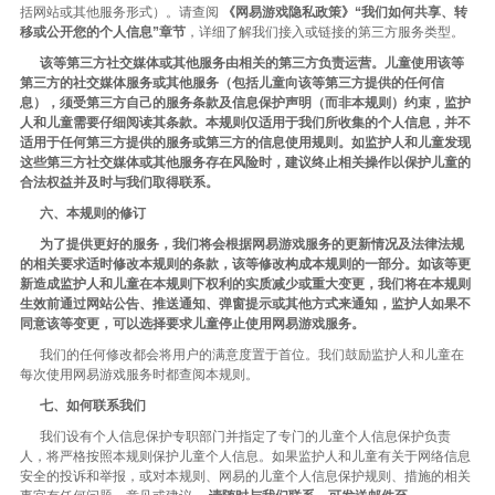
括网站或其他服务形式）。请查阅
《网易游戏隐私政策》“我们如何共享、转
移或公开您的个人信息”章节
，详细了解我们接入或链接的第三方服务类型。
该等第三方社交媒体或其他服务由相关的第三方负责运营。儿童使用该等
第三方的社交媒体服务或其他服务（包括儿童向该等第三方提供的任何信
息），须受第三方自己的服务条款及信息保护声明（而非本规则）约束，监护
人和儿童需要仔细阅读其条款。本规则仅适用于我们所收集的个人信息，并不
适用于任何第三方提供的服务或第三方的信息使用规则。如监护人和儿童发现
这些第三方社交媒体或其他服务存在风险时，建议终止相关操作以保护儿童的
合法权益并及时与我们取得联系。
六、本规则的修订
为了提供更好的服务，我们将会根据网易游戏服务的更新情况及法律法规
的相关要求适时修改本规则的条款，该等修改构成本规则的一部分。如该等更
新造成监护人和儿童在本规则下权利的实质减少或重大变更，我们将在本规则
生效前通过网站公告、推送通知、弹窗提示或其他方式来通知，监护人如果不
同意该等变更，可以选择要求儿童停止使用网易游戏服务。
我们的任何修改都会将用户的满意度置于首位。我们鼓励监护人和儿童在
每次使用网易游戏服务时都查阅本规则。
七、如何联系我们
我们设有个人信息保护专职部门并指定了专门的儿童个人信息保护负责
人，将严格按照本规则保护儿童个人信息。如果监护人和儿童有关于网络信息
安全的投诉和举报，或对本规则、网易的儿童个人信息保护规则、措施的相关