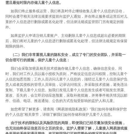
需且最短时限内存储儿童个人信息。
如我们终止服务或运营，我们将及时停止继续收集儿童个人信息的活动，
同时会遵守相关法律法规要求提前向监护人通知，并在终止服务或运营后对儿
童的个人信息进行删除或匿名化处理，但法律法规或监管部门另有规定的除
外。
如果监护人申请注销儿童账户、主动删除儿童个人信息或超出必要的期限
后，我们将对儿童的个人信息进行删除或匿名化处理，但法律法规规定有保留
期限的除外。
（二）我们非常重视儿童的隐私安全，成立了专门的安全团队，并采取一
切合理可行的措施，保护儿童个人信息：
我们会采取加密及相关技术措施存储儿童个人信息，确保信息安全。同
时，我们对工作人员以最小授权为原则，严格设定信息访问权限，控制儿童个
人信息知悉范围；工作人员访问儿童个人信息的，须经过儿童个人信息保护负
责人或者其授权的管理人员审批，记录访问情况，并采取技术措施，避免违法
复制、下载儿童个人信息。如我们发现儿童个人信息发生或者可能发生泄露、
篡改、丢失的，会立即启动应急预案，采取补救措施，并将事件相关情况以邮
件、信函、电话、推送通知、公告的方式告知受影响的监护人和儿童。
如您希望了解更多，请查阅《网易游戏隐私政策》“我们如何存储和保护您
的个人信息”相关章节，详细了解我们如何存储和保护儿童个人信息。
由于技术的限制以及风险防范的局限，即便我们已经尽量加强安全措施，
也无法始终保证信息百分之百的安全。监护人需要了解，儿童接入网易游戏服
务所用的系统和通讯网络，有可能因我们可控范围外的情况而发生问题。