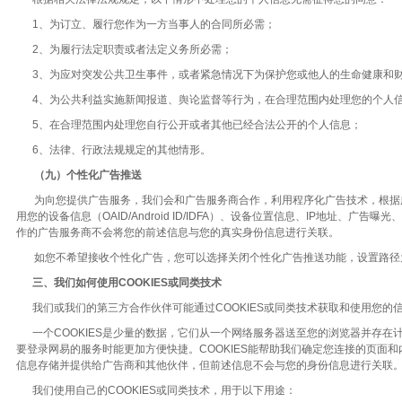
1、为订立、履行您作为一方当事人的合同所必需；
2、为履行法定职责或者法定义务所必需；
3、为应对突发公共卫生事件，或者紧急情况下为保护您或他人的生命健康和
4、为公共利益实施新闻报道、舆论监督等行为，在合理范围内处理您的个人
5、在合理范围内处理您自行公开或者其他已经合法公开的个人信息；
6、法律、行政法规规定的其他情形。
（九）个性化广告推送
为向您提供广告服务，我们会和广告服务商合作，利用程序化广告技术，根据
用您的设备信息（OAID/Android ID/IDFA）、设备位置信息、IP
作的广告服务商不会将您的前述信息与您的真实身份信息进行关联。
如您不希望接收个性化广告，您可以选择关闭个性化广告推送功能，设置路径为
三、我们如何使用COOKIES或同类技术
我们或我们的第三方合作伙伴可能通过COOKIES或同类技术获取和使用您的
一个COOKIES是少量的数据，它们从一个网络服务器送至您的浏览器并存在计
要登录网易的服务时能更加方便快捷。COOKIES能帮助我们确定您连接的页面
信息存储并提供给广告商和其他伙伴，但前述信息不会与您的身份信息进行关联
我们使用自己的COOKIES或同类技术，用于以下用途：