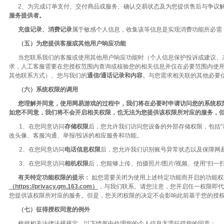
2、为完成订单支付、交付商品或服务、确认交易状态及为您提供售后与争议
服务提供者。
充值记录、消费记录
属于敏感个人信息，收集该等信息是实现消费功能所必需
（五）为您提供客服或其他用户响应功能
当您联系我们的客服或使用其他用户响应功能时（个人信息保护投诉或建议、
求，人工客服需要在您授权范围内查询或核验您的相关信息并仅在必要范围内使
其他联系方式）、您与我们的
通信/通话记录和内容、
与您需求相关联的其他必要
（六）系统权限的调用
您理解并同意，使用网易游戏的过程中，我们将在必要时申请访问您的系统权
如您不同意，我们将不会开启相关权限，也无法为您提供该权限所对应的服务，
1、在您同意访问
存储权限
后，您允许我们访问您设备的外部存储权限，包括“读
改头像、客服沟通、举报/投诉的相应服务和功能。
2、在您同意访问
电话信息权限
后，您允许我们识别账号异常状态以及保障网
3、在您同意访问
相机权限
后，您能够上传、拍摄照片/图片/视频、使用“扫一
有关特定功能权限的提示：
如您需要关闭为使用上述特定功能而开启的功能权
（https://privacy.gm.163.com）
，与我们联系。请您注意，您开启任一权限即代
您提供该权限所对应的服务。但是，您关闭权限的决定不会影响此前基于您的授
（七）征得授权同意的例外
根据相关法律法规规定，以下情形中处理您的个人信息无需征得您的同意：