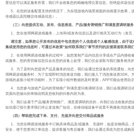
置信息可以满足服务所需，我们不会收集您的精确地理位置信息。拒绝提供该信
5、在您的设备配置支持的情况下，为实现游戏内场景画面的动画显示效果，进
传感器以及陀螺仪传感器信息）。
（三）向您提供互动、发布、信息推送、产品/服务营销推广和满意度调研服务
1、您在使用网易游戏服务，上传和/或发布信息以及进行相关互动行为（发言
请注意，如果您公开发布的信息中包含您的个人信息或个人敏感信息，由于这
集或使用您的信息时，可通过本政策“如何联系我们”章节所列的反馈渠道联系我
2、在使用网易游戏服务的过程中，如您复制产品内信息分享或在产品内接收被
或服务。您的剪切板信息仅会在您的设备上处理，我们仅会读取与我们服务相关
3、为了及时向您提供产品及服务的动态，我们会通过您设备的系统通知，向您
用网易游戏服务时，为了实现即时消息推送功能，我们接入了消息推送类SDK。
游戏的桌面小组件功能时，为了实现小组件数据的及时更新，APP可能会使用自
4、当您参与游戏产品内的营销推广和满意度问卷调研活动，我们会视调研活动
页面向您做出的单独说明及您收到的问卷内容为准。
5、我们会基于产品/服务营销推广、满意度调研的目的，向我们合法收集的您
短信退订指引要求我们停止发送推广短信，在移动端设备中设置不再接收消息推
（四）帮助您完成下单、支付、充值并向您交付商品或服务
1、当您在网易游戏服务中订购具体商品及/或服务、充值时，如是实物商品，您
安全，便于您查询订单信息，提供客服与售后服务，我们会通过系统为您生成购买