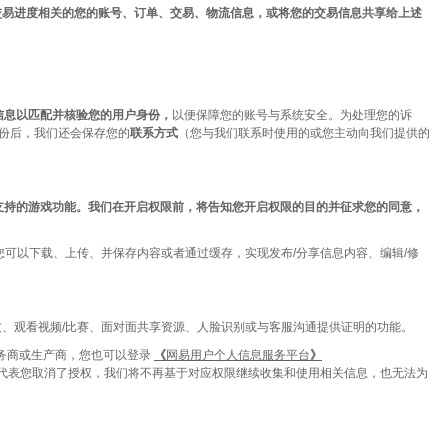
交易进度相关的您的账号、订单、交易、物流信息，或将您的交易信息共享给上述
信息以匹配并核验您的用户身份，
以便保障您的账号与系统安全。为处理您的诉
份后，我们还会保存您的
联系方式
（您与我们联系时使用的或您主动向我们提供的
支持的游戏功能。我们在开启权限前，将告知您开启权限的目的并征求您的同意，
使您可以下载、上传、并保存内容或者通过缓存，实现发布/分享信息内容、编辑/修
加好友、观看视频/比赛、面对面共享资源、人脸识别或与客服沟通提供证明的功能。
务商或生产商，您也可以登录
《
网易用户个人信息服务平台
》
代表您取消了授权，我们将不再基于对应权限继续收集和使用相关信息，也无法为