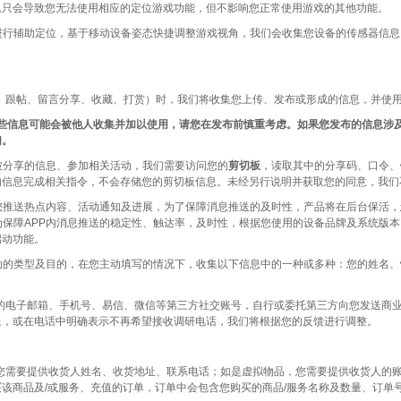
息只会导致您无法使用相应的定位游戏功能，但不影响您正常使用游戏的其他功能。
行辅助定位，基于移动设备姿态快捷调整游戏视角，我们会收集您设备的传感器信息
、跟帖、留言分享、收藏、打赏）时，我们将收集您上传、发布或形成的信息，并使
些信息可能会被他人收集并加以使用，请您在发布前慎重考虑。如果您发布的信息涉
们。
分享的信息、参加相关活动，我们需要访问您的
剪切板
，读取其中的分享码、口令、
的信息完成相关指令，不会存储您的剪切板信息。未经另行说明并获取您的同意，我们
推送热点内容、活动通知及进展，为了保障消息推送的及时性，产品将在后台保活，
为保障APP内消息推送的稳定性、触达率，及时性，根据您使用的设备品牌及系统版本
启动功能。
的类型及目的，在您主动填写的情况下，收集以下信息中的一种或多种：您的姓名、
的电子邮箱、手机号、易信、微信等第三方社交账号，自行或委托第三方向您发送商
送，或在电话中明确表示不再希望接收调研电话，我们将根据您的反馈进行调整。
需要提供收货人姓名、收货地址、联系电话；如是虚拟物品，您需要提供收货人的账号
该商品及/或服务、充值的订单，订单中会包含您购买的商品/服务名称及数量、订单