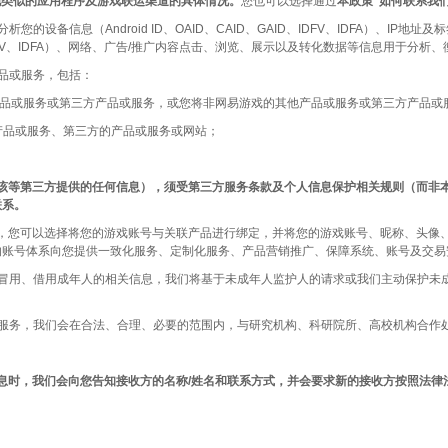
他类似的应用程序及游戏联运渠道的具体情况。
您也可以选择通过
本政策“如何联系我们
备信息（Android ID、OAID、CAID、GAID、IDFV、IDFA）、I
ID、IDFV、IDFA）、网络、广告/推广内容点击、浏览、展示以及转化数据等信息用于
品或服务，包括：
产品或服务或第三方产品或服务，或您将非网易游戏的其他产品或服务或第三方产品或
品或服务、第三方的产品或服务或网站；
该等第三方提供的任何信息），须受第三方服务条款及个人信息保护相关规则（而非
联系。
”），您可以选择将您的游戏账号与关联产品进行绑定，并将您的游戏账号、昵称、头
的账号体系向您提供一致化服务、定制化服务、产品营销推广、保障系统、账号及交
人冒用、借用成年人的相关信息，我们将基于未成年人监护人的请求或我们主动保护未
服务，我们会在合法、合理、必要的范围内，与研究机构、科研院所、高校机构合作
息时，我们会向您告知接收方的名称/姓名和联系方式，并会要求新的接收方按照法律