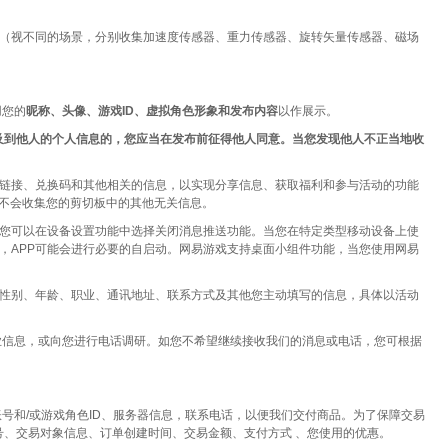
（视不同的场景，分别收集加速度传感器、重力传感器、旋转矢量传感器、磁场
用您的
昵称、头像、游戏ID、虚拟角色形象和发布内容
以作展示。
及到他人的个人信息的，您应当在发布前征得他人同意。当您发现他人不正当地收
链接、兑换码和其他相关的信息，以实现分享信息、获取福利和参与活动的功能
不会收集您的剪切板中的其他无关信息。
您可以在设备设置功能中选择关闭消息推送功能。当您在特定类型移动设备上使
，APP可能会进行必要的自启动。网易游戏支持桌面小组件功能，当您使用网易
性别、年龄、职业、通讯地址、联系方式及其他您主动填写的信息，具体以活动
业信息，或向您进行电话调研。如您不希望继续接收我们的消息或电话，您可根据
和/或游戏角色ID、服务器信息，联系电话，以便我们交付商品。为了保障交易
号、交易对象信息、订单创建时间、交易金额、支付方式 、您使用的优惠。