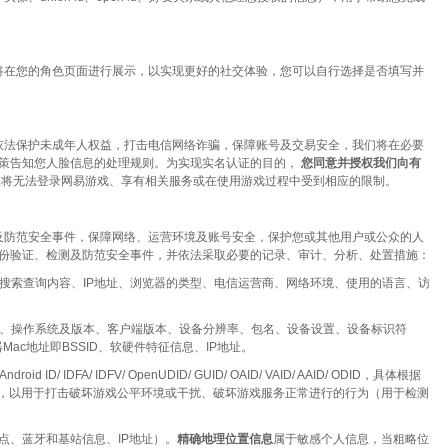
在您的角色页面进行展示，以实现更好的社交体验，您可以自行选择是否填写并
依法保护未成年人权益，打击电信网络诈骗，保障账号及交易安全，我们将在必要
策告知您人脸信息的处理规则。为实现实名认证的目的，
您同意并授权我们向有
您将无法登录网易游戏、享有相关服务或在使用游戏过程中受到相应的限制。
防范安全事件，保障网络、运营环境及账号安全，保护您或其他用户或公众的人
份验证、检测及防范安全事件，并依法采取必要的记录、审计、分析、处置措施：
搜索查询内容、IP地址、浏览器的类型、电信运营商、网络环境、使用的语言、访
、操作系统及版本、客户端版本、设备分辨率、包名、设备设置、设备标识符
ID、路由器Mac地址即BSSID、软硬件特征信息、IP地址。
V/ OpenUDID/ GUID/ OAID/ VAID/ AAID/ ODID，具体根据
息，以用于打击破坏游戏公平环境或干扰、破坏游戏服务正常进行的行为（用于检测
入点、蓝牙和基站信息、IP地址）。
精确地理位置信息
属于敏感个人信息，当粗略位