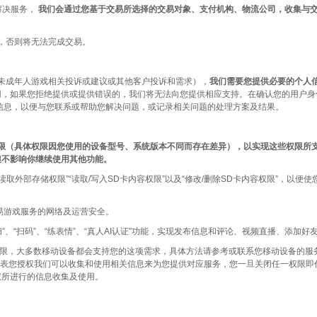
解决服务，
我们会通过您基于交易所选择的交易对象、支付机构、物流公司，收集与
，否则将无法完成交易。
未成年人游戏相关投诉或建议或其他客户投诉和需求），
我们需要您提供必要的个人
用，如果您拒绝提供或提供错误的，我们将无法向您提供相应支持。在确认您的用户身
信息，以便与您联系或帮助您解决问题，或记录相关问题的处理方案及结果。
限（具体权限因您使用的设备型号、系统版本不同而存在差异），以实现这些权限所
但不影响你继续使用其他功能。
取外部存储权限”“读取/写入SD卡内容权限”以及“修改/删除SD卡内容权限”，以便
易游戏服务的网络及运营安全。
扫”、“扫码”、“练表情”、“真人AI认证”功能，实现发布信息和评论、视频直播、添
限，大多数移动设备都会支持您的这项需求，具体方法请参考或联系您移动设备的服
表您授权我们可以收集和使用相关信息来为您提供对应服务，您一旦关闭任一权限即
权所进行的信息收集及使用。