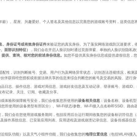
龄）、星座、兴趣爱好、个人签名及其他信息以完善您的游戏账号资料，这类信息将
名、身份证号或有效身份证件
来验证您的真实身份。为了落实网络游戏防沉迷要求，
号、面部识别特征）
，我们会在开启人脸识别时通过页面弹窗、单独的人脸识别隐私政
）提供、查询、核对您的前述身份信息。
如您不提供真实身份信息或提供虚假信息，
配性，识别判断账号、交易、用户行为及网络异常状态，识别违法违规情况，检测及
作伙伴获得经您授权或依据法律共享的信息来综合判断您的账号及交易的风险、进行身
物品日志、操作信息、游戏对局信息、游戏好友信息及互动记录、登录账号、游戏ID、
、发布记录、关注、订阅、收藏及分享。
戏体验和保障账号安全，我们会收集您所使用的
设备相关信息
：设备名称、设备机型
 AAID/ ODID，具体根据您所使用的设备类型有所区分）、Wi-Fi状态/参数、Wi-Fi接入点名称即SS
务期间，包括应用后台运行期间收集您的设备标识符信息（Android ID/ IDFA/ IDF
件及操作系统信息、已安装应用列表、应用进程及游戏崩溃记录信息、设备传感器信
近组队功能）以及天气小组件功能，我们会收集您的
地理位置信息
（包括WLAN接