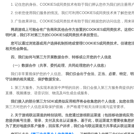
1. 记住您的身份。COOKIES或同类技术有助于我们辨认您作为我们的注册
2. 分析您使用我们服务的情况。我们可利用COOKIES或同类技术来了解您
3. 广告效果评估。COOKIES或同类技术有助于我们根据您的访问信息，用来
网易游戏上可能会有广告商和其他合作方放置的COOKIES或同类技术。这些
明约束，我们不对第三方的COOKIES或同类技术承担责任。
您可以通过浏览器或用户选择机制拒绝或管理COOKIES或同类技术。但请
相关性会降低。
四、我们如何与第三方开展数据合作、转移或公开您的个人信息
（一）数据合作（共享、委托处理、共同处理您的个人信息）
我们非常重视保护您的个人信息。
我们仅会出于合法、正当、必要、特定、明
守法律的相关规定、保护数据安全。
1. 第三方服务。为实现本政策中声明的目的，我们会接入第三方服务商提供的
直播、视频播放、语音识别、物流及AI生成合成服务。
我们接入的部分第三方SDK或类似应用程序将会收集您的个人信息，如您在
第三方对您的个人信息采取保护措施，并严格遵守相关法律法规与监管要求。
2. 关于游戏联运渠道的特别说明。当您通过游戏联运渠道（包括移动游戏应
您提供账号注册、登录、支付及实名认证服务。基于此，联运渠道方需要收集您
为了更好地提供客户服务，回应客户诉求，我们会与联运渠道方共享或从联运渠