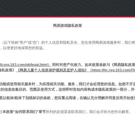
网易游戏隐私政策
户（以下统称“用户”或“您”）的个人信息和隐私安全。您在使用网易游戏服务时，我
宜，以便更好地保障您的权益。
p.163.com/gb/legal.html）
同时对您产生效力。如本政策条款与《网易隐私政策
隐私政策》
《网易儿童个人信息保护规则及监护人须知》（https://hc.reg.163.com/iTerm
相关功能或使用相关服务时，为实现相关功能、服务，我们才会处理您的信息。如您不
定的信息收集目的、范围及使用方式，这些即时告知内容构成本隐私政策的一部分，并
别是以粗体/粗体下划线标识的条款，您应重点阅读，在确认充分理解并同意后再开始
过
本政策“如何联系我们”章节
所列的反馈渠道联系我们，我们会尽快为您作出解答。