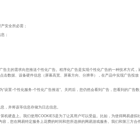
财产安全所必需；
信息；
广告主的需求向您推送个性化广告。程序化广告是实现个性化广告的一种技术方式，
地址、广告曝光、点击数据、设备硬件信息（屏幕高宽、屏幕方向、分辨率），在产品中实现
“设置-个性化服务-个性化广告推送”。关闭后，您仍然会看到广告，您看到的广告
信息，并将该等信息存储为日志信息。
算机硬盘上。我们使用COOKIES是为了让其用户可以受益。比如，为使得网易虚拟社
和内容，您在网易特定服务上花费的时间和您所选择的网易游戏服务。我们和第三方合作
。