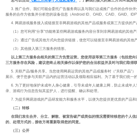
您可以点击
《第三方共享个人信息清单》
，了解我们接入的第三方SDK或其
3. 推广合作。我们可能会委托广告服务商以及与我们达成推广合作的合作伙伴分析您的设
服务的合作方收集并分析您的设备信息（Android ID、OAID、CAID、GA
4. 网易游戏服务接入或链接至非网易游戏的其他产品或服务或第三方提供的产
（1）您可利用“分享”功能将某些网易游戏服务内容分享到非网易游戏的其他
（2）通过广告或其他方式向您提供链接，使您可以链接至非网易游戏的其他产
（3）其他接入第三方服务的情形。
以上第三方服务由相关的第三方负责运营。您使用该等第三方服务（包括您向
三方服务存在风险，建议您终止相关操作以保护您的合法权益并及时与我们取得
5. 关联产品/服务共享。当您使用网易运营的其他产品或服务时（“关联产品
展示、便于您参与关联产品内的运营活动以及领取相应福利。为了基于我们统一
6. 为了更好地保护未成年人身心健康，引导未成年人健康上网，防止未成年
录、游戏行为信息告知其监护人，进行提醒、确认和处理。
7. 为提升网易游戏的产品研发能力和服务水平，以便为您提供更优质的产品和
（二）转移
在我们发生合并、分立、解散、被宣告破产或类似的情况需要转移您的个人信
的、处理方式的，接收方将重新取得您的同意。
（三）公开