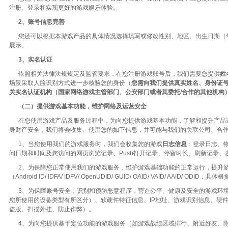
注册、登录和实现更好的游戏娱乐体验。
2、账号信息完善
您还可以根据本游戏产品的具体情况选择填写或修改性别、地区、出生日期（年
展示。
3、实名认证
依照相关法律法规规定及监管要求，在您注册游戏账号后，我们需要您提供
姓
场景采取人脸识别方式进一步核验您的身份（
您需向我们提供真实姓名、身份证
关实名认证机构（国家网络游戏主管部门、公安部门或者其委托/合作的其他机构
（二）提供游戏基本功能，维护网络及运营安全
在您使用游戏产品及服务过程中，为向您提供游戏基本功能，了解和提升产品适
身财产安全，我们将会收集、使用您的如下信息，并可能与我们的关联公司、合
1、当您使用我们的游戏服务时，我们会收集您的游戏
日志信息
：登录日志、
问日期和时间及您访问的网页浏览记录、Push打开记录、停留时长、刷新记录
2、为保障您正常使用我们的游戏服务，维护游戏基础功能的正常运行，提升游
（Android ID/ IDFA/ IDFV/ OpenUDID/ GUID/ OAID/ VAID/
3、为保障账号安全，识别和预防恶意程序，营造公平、健康及安全的游戏环境，我们会在您使用游戏服
您所使用的设备类型有所区分）、软硬件特征信息、IP地址、游戏识别信息、硬
盗版、扫描外挂、防止作弊）。
4、为向您提供基于定位功能的游戏服务（如游戏战绩区域排行、附近好友、附