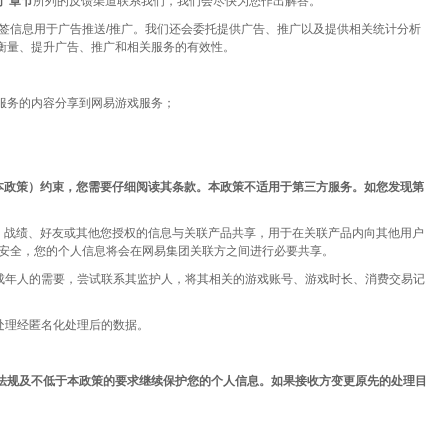
”章节
所列的反馈渠道联系我们，我们会尽快为您作出解答。
P地址及标签信息用于广告推送/推广。我们还会委托提供广告、推广以及提供相关统计分析
分析、衡量、提升广告、推广和相关服务的有效性。
服务的内容分享到网易游戏服务；
本政策）约束，您需要仔细阅读其条款。本政策不适用于第三方服务。如您发现第
像、战绩、好友或其他您授权的信息与关联产品共享，用于在关联产品内向其他用户
易安全，您的个人信息将会在网易集团关联方之间进行必要共享。
成年人的需要，尝试联系其监护人，将其相关的游戏账号、游戏时长、消费交易记
处理经匿名化处理后的数据。
法规及不低于本政策的要求继续保护您的个人信息。如果接收方变更原先的处理目